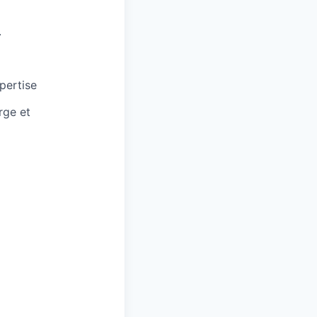
.
pertise
rge et