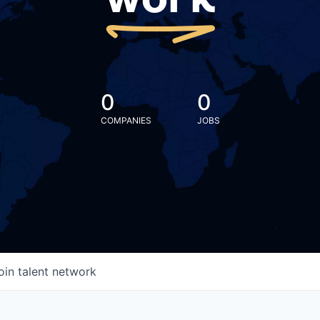
work
0
0
COMPANIES
JOBS
oin talent network