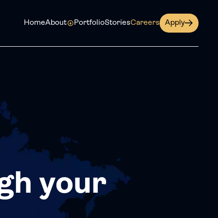
Home
About
Portfolio
Stories
Careers
Apply
gh your