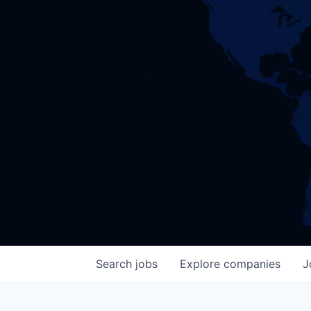
Search
jobs
Explore
companies
J